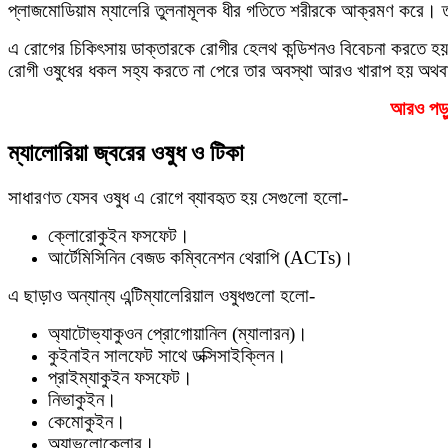
প্লাজমোডিয়াম ম্যালেরি তুলনামূলক ধীর গতিতে শরীরকে আক্রমণ করে। তাছ
এ রোগের চিকিৎসায় ডাক্তারকে রোগীর হেলথ কন্ডিশনও বিবেচনা করতে হয়। 
রোগী ওষুধের ধকল সহ্য করতে না পেরে তার অবস্থা আরও খারাপ হয় অথবা
আরও পড়ু
ম্যালােরিয়া জ্বরের ওষুধ ও টিকা
সাধারণত যেসব ওষুধ এ রোগে ব্যাবহৃত হয় সেগুলো হলো-
ক্লোরোকুইন ফসফেট।
আর্টেমিসিনিন বেজড কম্বিনেশন থেরাপি (ACTs)।
এ ছাড়াও অন্যান্য এন্টিম্যালেরিয়াল ওষুধগুলো হলো-
অ্যাটোভ্যাকুওন প্রোগোয়ানিল (ম্যালারন)।
কুইনাইন সালফেট সাথে ডক্সিসাইক্লিন।
প্রাইম্যাকুইন ফসফেট।
নিভাকুইন।
কেমোকুইন।
অ্যাভলোক্লোর।