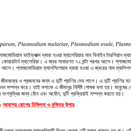
iparum, Plasmodium malariae, Plasmodium ovale, Plasm
জমোডিয়াম ভাইভ্যাক্স দ্বারা হওয়া ম্যালেরিয়ার নাম বিনাইন টারশিয়ান ম্
ম কোয়ারটার্ন ম্যালেরিয়া। এ জ্বর সাধারণত ৭২ ঘন্টা পরপর আসে। প্লাজম
র আসে। প্লাজমোডিয়াম ফ্যালসিপেরাম দ্বারা হওয়া এ জ্বরের নাম ম্যালিগন্যা
র জীবনচক্র ও প্রজননের জন্য এ দুটি প্রাণির দেহ লাগে। এ দুটি প্রাণির
 সম্পন্ন করে। তাই মশাকে এ জীবানুর নির্দিষ্ট পোষক বলা হয়। মানুষের 
 বংশবৃদ্ধির জন্য যৌন এবং অযৌন, দুটি প্রক্রিয়াই সম্পন্ন করতে হয়।
 :
আমাশয় রোগের চিকিৎসা ও মুক্তির উপায়
ী দ্বারা আক্রান্ত ম্যালেরিয়াটি ভিন্ন কেননা এটি মশার কামড়ে হয় না। এটি