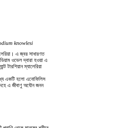
odium knowlesi
যালেরিয়া। এ জ্বর সাধারণত
োডিয়াম ওভেল দ্বারা হওয়া এ
ন্ট টারশিয়ান ম্যালেরিয়া
 মধ্যে একটি হলো এনোফিলিস
দেহে এ জীবাণু অযৌন জনন
 প্রাণি থেকে মানুষের শরীরে