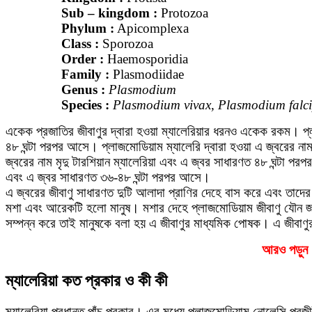
Sub – kingdom :
Protozoa
Phylum :
Apicomplexa
Class :
Sporozoa
Order :
Haemosporidia
Family :
Plasmodiidae
Genus :
Plasmodium
Species :
Plasmodium vivax, Plasmodium falc
একেক প্রজাতির জীবাণুর দ্বারা হওয়া ম্যালেরিয়ার ধরনও একেক রকম। প্লা
৪৮ ঘন্টা পরপর আসে। প্লাজমোডিয়াম ম্যালেরি দ্বারা হওয়া এ জ্বরের না
জ্বরের নাম মৃদু টারশিয়ান ম্যালেরিয়া এবং এ জ্বর সাধারণত ৪৮ ঘন্টা পরপ
এবং এ জ্বর সাধারণত ৩৬-৪৮ ঘন্টা পরপর আসে।
এ জ্বরের জীবাণু সাধারণত দুটি আলাদা প্রাণির দেহে বাস করে এবং তাদে
মশা এবং আরেকটি হলো মানুষ। মশার দেহে প্লাজমোডিয়াম জীবাণু যৌন জনন
সম্পন্ন করে তাই মানুষকে বলা হয় এ জীবাণুর মাধ্যমিক পোষক। এ জীবাণুর
আরও পড়ুন
ম্যালেরিয়া কত প্রকার ও কী কী
ম্যালেরিয়া প্রধানত পাঁচ প্রকার। এর মধ্যে প্লাজমোডিয়াম নোলেসি পরজীব