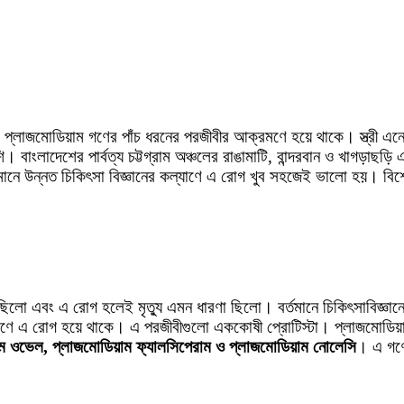
র প্লাজমোডিয়াম গণের পাঁচ ধরনের পরজীবীর আক্রমণে হয়ে থাকে। স্ত্রী 
শি। বাংলাদেশের পার্বত্য চট্টগ্রাম অঞ্চলের রাঙামাটি, বান্দরবান ও খাগড়াছ
্তমানে উন্নত চিকিৎসা বিজ্ঞানের কল্যাণে এ রোগ খুব সহজেই ভালো হয়। বিশে
ী ছিলো এবং এ রোগ হলেই মৃত্যু এমন ধারণা ছিলো। বর্তমানে চিকিৎসাবিজ্ঞা
ণে এ রোগ হয়ে থাকে। এ পরজীবীগুলো এককোষী প্রোটিস্টা। প্লাজমোডিয়া
য়াম ওভেল, প্লাজমোডিয়াম ফ্যালসিপেরাম ও প্লাজমোডিয়াম নোলেসি
। এ গণে