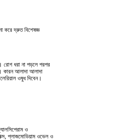
 করে দ্রুত বিশেষজ্ঞ
ন্য। রোগ ধরা না পড়লে পরপর
 পর। কারন আলাদা আলাদা
যালেরিয়াল ওষুধ দিবেন।
ফ্যালসিপেরাম ও
যাক্স, প্লাজমোডিয়াম ওভেল ও