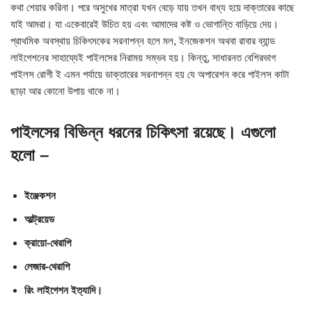
কথা শেয়ার করিনা। পরে অসুখের মাত্রা যখন বেড়ে যায় তখন বাধ্য হয়ে দাক্তারের কাছে
যাই আমরা। যা একেবারেই উচিত হয় এবং আমাদের কষ্ট ও ভোগান্তি বাড়িয়ে দেয়।
প্রাথমিক অবস্থায় চিকিৎসকের সরনাপন্ন হলে মল, ইনজেকশন অথবা রাবার ব্যান্ড
লাইগেশনের সাহায্যেই পাইলসের নিরাময় সম্ভব হয়। কিন্তু, সাধারনত বেশিরভাগ
পাইলস রোগী ই এমন পর্যায়ে ডাক্তারের সরনাপন্ন হয় যে অপারেশন করে পাইলস কাটা
ছাড়া আর কোনো উপায় থাকে না।
পাইলসের বিভিন্ন ধরনের চিকিৎসা রয়েছে। এগুলো
হলো –
ইঞ্জেকশন
আল্ট্রয়েড
ক্রায়ো-থেরাপি
লেজার-থেরাপি
রিং লাইগেশন ইত্যাদি।