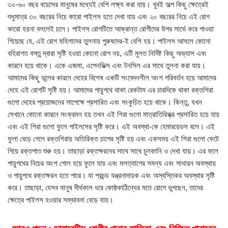
৩০-৬০ বছর বয়েসের মানুষের মধ্যেই বেশি লক্ষ্য করা যায়। খুবই অল্প কিছু ক্ষেত্রেই
শুধুমাত্র ৩০ বছরের নিচে কারো পাইলস হতে দেখা যায় এবং ২০ বছরের নিচে এই রোগ
কারো হয়না বললেই চলে। পাইলস রোগটিতে আক্রান্ত রোগীদের উপর সার্ভে করে পাওয়া
গিয়েছে যে, এই রোগ মহিলাদের তুলনায় পুরুষদের-ই বেশি হয়। পাইলস আসলে কোনো
বহিরাগত বস্তু দ্বারা সৃষ্টি হওয়া কোনো রোগ নয়, এটি মুলত নির্দিষ্ট কিছু অভ্যাস এবং
কারনে হয়ে থাকে। একে এজমা, এপেনডিক্স এবং টনসিল এর সাথে তুলনা করা যায়।
আমাদের কিছু ভূলের কারনে দেহের বিশেষ একটি সংবেদনশীল অংশ পরিবর্তন হয়ে আমাদের
দেহে এই রোগটি সৃষ্টি হয়। আমাদের পায়ুপথে থাকা রেকটাম এর চারদিকে থাকা রক্তশিরা
গুলো দেহের প্রয়োজনের সাপেক্ষে প্রসারিত এবং সংকুচিত হয়ে থাকে। কিন্তু, যখন
সেখানে কোনো কারনে সংক্রমন হয় তখন এই শিরা গুলো মাত্রাতিরিক্ত্র প্রসারিত হয়ে যায়
এবং এই শিরা গুলো ফুলে পাইলসের সৃষ্টি করে। এই অবস্থা-কে হেমারয়েডস বলে। এই
ফুলা বেড়ে গেলে রক্তশিরায় অতিরিক্ত চাপের সৃষ্টি হয় এবং একসময় এই শিরা গুলো ফেটে
গিয়ে রক্তপাত শুরু হয়। তাছাড়া রক্তক্ষরনের সাথে সাথে চুলকানি ও দেখা যায়। এর ফলে
পায়ুপথের নিচের অংশ গোল হয়ে ফুলে যায় এবং মলত্যাগের সমন্য এবং সাধারন অবস্থায়
ও পায়ুপথে রক্তক্ষরন হতে পারে। যা প্রচন্ড যন্ত্রনাদায়ক এবং অস্বস্তিকর অবস্থার সৃষ্টি
করে। তাছাড়া, যেসব মানুষ দীর্ঘকাল ধরে কোষ্ঠকাঠিন্যের মতে রোগে ভুগছেন, তাদের
ক্ষেত্রে পাইলস হওয়ার সম্ভাবনা বেড়ে যায়।