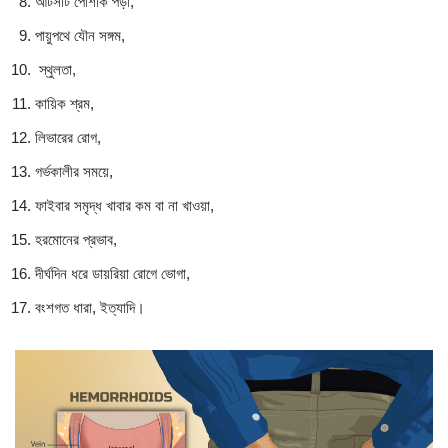
আটসাট পোশাক পড়া,
পায়ুপথে যৌন সঙ্গম,
স্থুলতা,
কায়িক শ্রম,
লিভারের রোগ,
গর্ভকালীর সময়ে,
ফাইবার সমৃদ্ধ খাবার কম বা না খাওয়া,
হরমোনের প্রভাব,
দীর্ঘদিন ধরে ডায়রিয়া রোগে ভোগা,
বংশগত ধারা, ইত্যাদি।