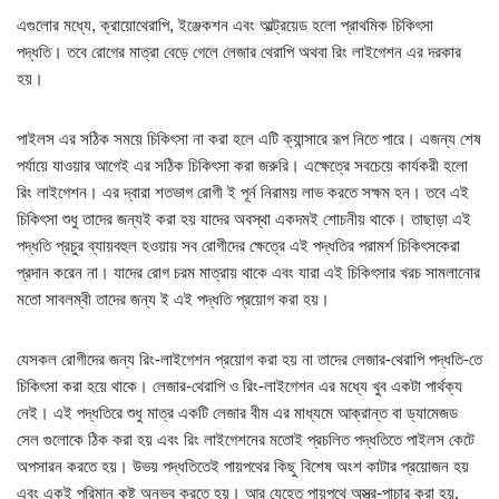
এগুলোর মধ্যে, ক্রায়োথেরাপি, ইঞ্জেকশন এবং আল্ট্রয়েড হলো প্রাথমিক চিকিৎসা
পদ্ধতি। তবে রোগের মাত্রা বেড়ে গেলে লেজার থেরাপি অথবা রিং লাইগেশন এর দরকার
হয়।
পাইলস এর সঠিক সময়ে চিকিৎসা না করা হলে এটি ক্যান্সারে রূপ নিতে পারে। এজন্য শেষ
পর্যায়ে যাওয়ার আগেই এর সঠিক চিকিৎসা করা জরুরি। এক্ষেত্রে সবচেয়ে কার্যকরী হলো
রিং লাইগেশন। এর দ্বারা শতভাগ রোগী ই পূর্ন নিরাময় লাভ করতে সক্ষম হন। তবে এই
চিকিৎসা শুধু তাদের জন্যই করা হয় যাদের অবস্থা একদমই শোচনীয় থাকে। তাছাড়া এই
পদ্ধতি প্রচুর ব্যায়বহুল হওয়ায় সব রোগীদের ক্ষেত্রে এই পদ্ধতির পরামর্শ চিকিৎসকেরা
প্রদান করেন না। যাদের রোগ চরম মাত্রায় থাকে এবং যারা এই চিকিৎসার খরচ সামলানোর
মতো সাবলম্বী তাদের জন্য ই এই পদ্ধতি প্রয়োগ করা হয়।
যেসকল রোগীদের জন্য রিং-লাইগেশন প্রয়োগ করা হয় না তাদের লেজার-থেরাপি পদ্ধতি-তে
চিকিৎসা করা হয়ে থাকে। লেজার-থেরাপি ও রিং-লাইগেশন এর মধ্যে খুব একটা পার্থক্য
নেই। এই পদ্ধতিরে শুধু মাত্র একটি লেজার বীম এর মাধ্যমে আক্রান্ত বা ড্যামেজড
সেল গুলোকে ঠিক করা হয় এবং রিং লাইগেশনের মতোই প্রচলিত পদ্ধতিতে পাইলস কেটে
অপসারন করতে হয়। উভয় পদ্ধতিতেই পায়পথের কিছু বিশেষ অংশ কাটার প্রয়োজন হয়
এবং একই পরিমান কষ্ট অনুভব করতে হয়। আর যেহেতু পায়ুপথে অস্ত্র-পাচার করা হয়,