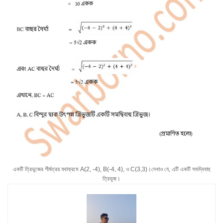
একটি ত্রিভুজের শীর্ষত্রয় যথাক্রমে A(2, -4), B(-4, 4), ও C(3,3)।দেখাও যে, এটি একটি সমদ্বিবাহু
ত্রিভুজ।